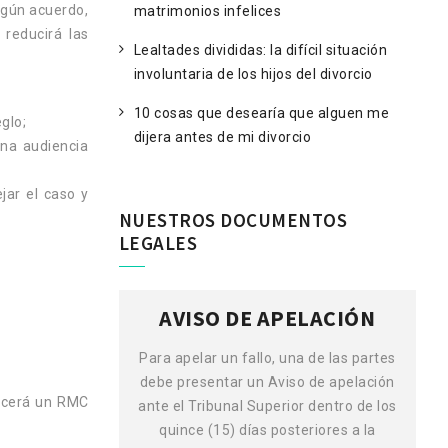
algún acuerdo,
matrimonios infelices
reducirá las
Lealtades divididas: la difícil situación
involuntaria de los hijos del divorcio
10 cosas que desearía que alguen me
glo;
dijera antes de mi divorcio
una audiencia
jar el caso y
NUESTROS DOCUMENTOS
LEGALES
AVISO DE APELACIÓN
LARACIÓN
Para apelar un fallo, una de las partes
Un
s puede
debe presentar un Aviso de apelación
d
lecerá un RMC
e
ante el Tribunal Superior dentro de los
ación pidiendo
quince (15) días posteriores a la