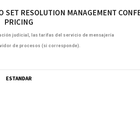
al tribunal / juez que re
tificarlos a la otra parte, esa parte
aclare su decisión por c
TO SET RESOLUTION MANAGEMENT CONF
endrá una cierta cantidad de tiempo
siguientes razones..
PRICING
ra responder a la petición..
Lee mas
Lee mas
ción judicial, las tarifas del servicio de mensajería
ervidor de procesos (si corresponde).
ESTANDAR