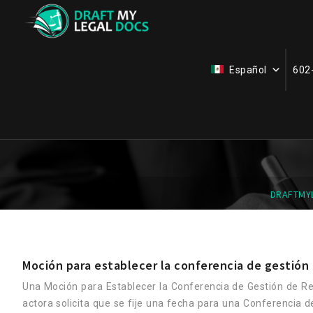
Español
602
MOCIÓN PARA ES
DRAFTMY
Moción para establecer la conferencia de gestión 
Una Moción para Establecer la Conferencia de Gestión de Re
actora solicita que se fije una fecha para una Conferencia