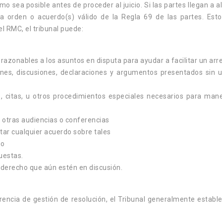
o sea posible antes de proceder al juicio. Si las partes llegan a 
orden o acuerdo(s) válido de la Regla 69 de las partes. Esto 
el RMC, el tribunal puede:
 razonables a los asuntos en disputa para ayudar a facilitar un arre
ones, discusiones, declaraciones y argumentos presentados sin 
s, citas, u otros procedimientos especiales necesarios para mane
y otras audiencias o conferencias
tar cualquier acuerdo sobre tales
to
uestas.
MOCIÓN DE AC
 derecho que aún estén en discusión.
SOLICITUD POR
INCUMPLIMIENTO
Cualquiera de las parte
rencia de gestión de resolución, el Tribunal generalmente estab
presentar una Moción d
espués de presentar su petición
Reconsideración o Aclar
icial y los documentos de respaldo y