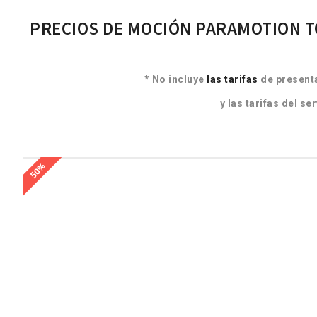
ón o cualquier
legal presentado por una parte que
no
solicita que el Tribunal ..
PRECIOS DE MOCIÓN PARAMOTION 
t
s
Lee mas
pa
* No incluye
las tarifas
de presenta
y las tarifas del s