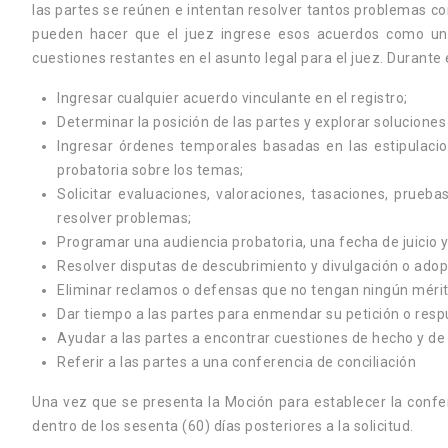
las partes se reúnen e intentan resolver tantos problemas com
pueden hacer que el juez ingrese esos acuerdos como una 
cuestiones restantes en el asunto legal para el juez. Durante 
Ingresar cualquier acuerdo vinculante en el registro;
Determinar la posición de las partes y explorar soluciones
Ingresar órdenes temporales basadas en las estipulaci
probatoria sobre los temas;
Solicitar evaluaciones, valoraciones, tasaciones, prueba
resolver problemas;
Programar una audiencia probatoria, una fecha de juicio 
Resolver disputas de descubrimiento y divulgación o adop
Eliminar reclamos o defensas que no tengan ningún méri
ÓN
MOCIÓN PARA OBLIGAR
Dar tiempo a las partes para enmendar su petición o resp
Ayudar a las partes a encontrar cuestiones de hecho y de
ocumento legal
Una Moción de Orden de Revelación o
Referir a las partes a una conferencia de conciliación
 secretario del
Descubrimiento Obligatorio,
Una vez que se presenta la Moción para establecer la confe
ue una persona
comúnmente conocida como Moción
D
dentro de los sesenta (60) días posteriores a la solicitud.
ar testimonio o
de Obligatoriedad, es un documento
in