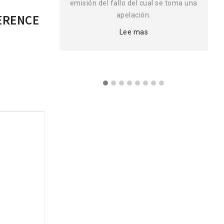
considere o
emisión del fallo del cual se toma una
ualquiera de las
apelación.
ERENCE
Lee mas