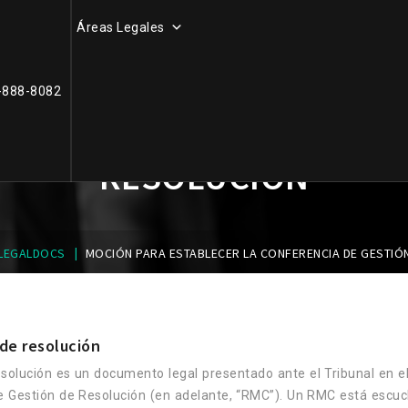
Áreas Legales
-888-8082
TABLECER LA CONFERENCI
RESOLUCIÓN
|
LEGALDOCS
MOCIÓN PARA ESTABLECER LA CONFERENCIA DE GESTIÓ
de resolución
solución es un documento legal presentado ante el Tribunal en el
 de Gestión de Resolución (en adelante, “RMC”). Un RMC está esc