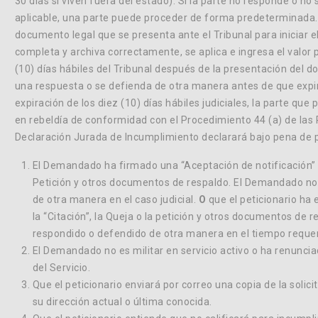
30 días si viven fuera del estado). Si la parte no responde o n
aplicable, una parte puede proceder de forma predeterminada. 
documento legal que se presenta ante el Tribunal para iniciar
completa y archiva correctamente, se aplica e ingresa el valor
(10) días hábiles del Tribunal después de la presentación de
una respuesta o se defienda de otra manera antes de que expire
expiración de los diez (10) días hábiles judiciales, la parte que
en rebeldía de conformidad con el Procedimiento 44 (a) de las 
Declaración Jurada de Incumplimiento declarará bajo pena de p
El Demandado ha firmado una “Aceptación de notificación” y 
Petición y otros documentos de respaldo. El Demandado no
de otra manera en el caso judicial.
O
que el peticionario ha
la “Citación”, la Queja o la petición y otros documentos d
respondido o defendido de otra manera en el tiempo requeri
El Demandado no es militar en servicio activo o ha renunci
del Servicio.
Que el peticionario enviará por correo una copia de la soli
su dirección actual o última conocida.