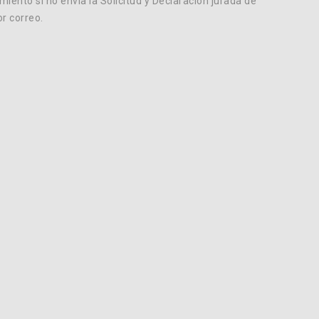
miento si no envía la Solicitud y Declaración jurada de
r correo.