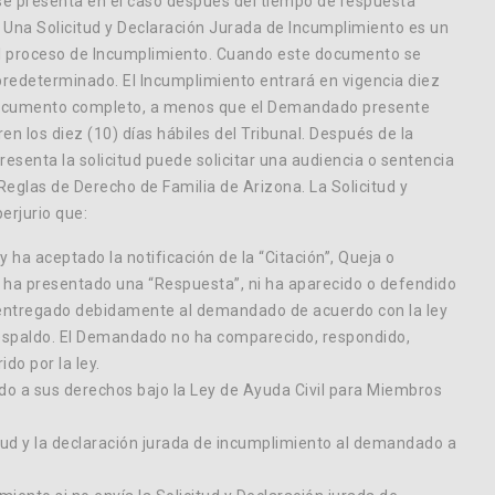
o se presenta en el caso después del tiempo de respuesta
Una Solicitud y Declaración Jurada de Incumplimiento es un
 el proceso de Incumplimiento. Cuando este documento se
 predeterminado. El Incumplimiento entrará en vigencia diez
l documento completo, a menos que el Demandado presente
n los diez (10) días hábiles del Tribunal. Después de la
 presenta la solicitud puede solicitar una audiencia o sentencia
Reglas de Derecho de Familia de Arizona. La Solicitud y
erjurio que:
ha aceptado la notificación de la “Citación”, Queja o
 ha presentado una “Respuesta”, ni ha aparecido o defendido
 entregado debidamente al demandado de acuerdo con la ley
e respaldo. El Demandado no ha comparecido, respondido,
do por la ley.
ado a sus derechos bajo la Ley de Ayuda Civil para Miembros
citud y la declaración jurada de incumplimiento al demandado a