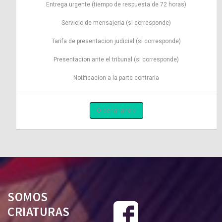
Entrega urgente (tiempo de respuesta de 72 horas)
Servicio de mensajeria (si corresponde)
Tarifa de presentacion judicial (si corresponde)
Presentacion ante el tribunal (si corresponde)
Notificacion a la parte contraria
Ordenar ahora
SOMOS
CRIATURAS