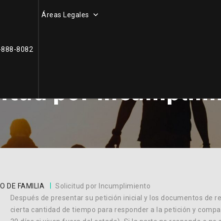
Áreas Legales
-888-8082
SERVICIOS DE DERECHO DE FAMILIA
citud por Incumplim
|
O DE FAMILIA
Solicitud por Incumplimiento
Después de presentar su petición inicial y los documentos de res
cierta cantidad de tiempo para responder a la petición y compa