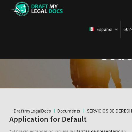
Español
602
Soli
|
|
DraftmyLegalDocs
Documents
SERVICIOS DE DERECH
Application for Default
*El precio estándar no incluye las
tarifas de presentación
y