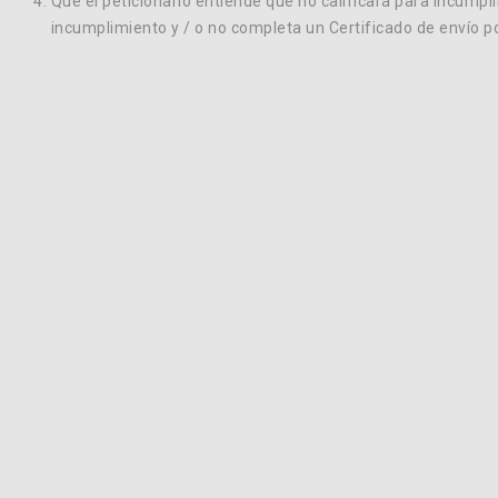
Que el peticionario entiende que no calificará para incumpli
incumplimiento y / o no completa un Certificado de envío po