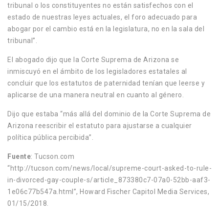
tribunal o los constituyentes no están satisfechos con el
estado de nuestras leyes actuales, el foro adecuado para
abogar por el cambio está en la legislatura, no en la sala del
tribunal”.
El abogado dijo que la Corte Suprema de Arizona se
inmiscuyó en el ámbito de los legisladores estatales al
concluir que los estatutos de paternidad tenían que leerse y
aplicarse de una manera neutral en cuanto al género.
Dijo que estaba “más allá del dominio de la Corte Suprema de
Arizona reescribir el estatuto para ajustarse a cualquier
política pública percibida”.
Fuente
:
Tucson.com
“http://tucson.com/news/local/supreme-court-asked-to-rule-
in-divorced-gay-couple-s/article_873380c7-07a0-52bb-aaf3-
1e06c77b547a.html”, Howard Fischer Capitol Media Services,
01/15/2018.