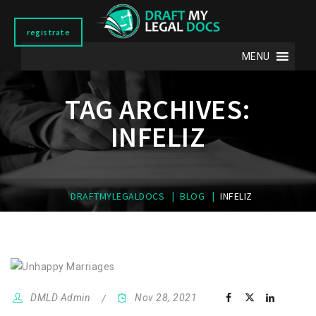
registrate
MENU
TAG ARCHIVES:
INFELIZ
|
|
DRAFTMYLEGALDOCS
BLOG
INFELIZ
DMLD Admin
Nov 28, 2021