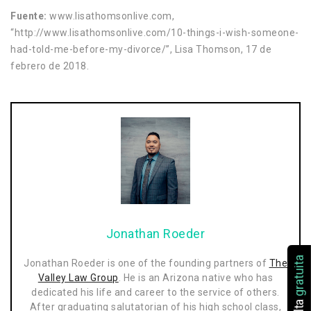
Fuente:
www.lisathomsonlive.com,
“http://www.lisathomsonlive.com/10-things-i-wish-someone-
had-told-me-before-my-divorce/”, Lisa Thomson, 17 de
febrero de 2018.
Jonathan Roeder
gratuita
Jonathan Roeder is one of the founding partners of
The
Valley Law Group
. He is an Arizona native who has
dedicated his life and career to the service of others.
After graduating salutatorian of his high school class,