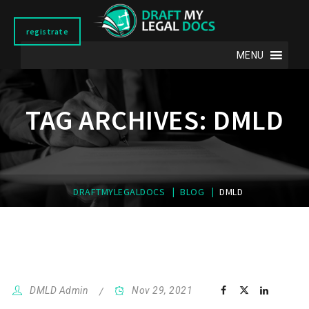
registrate
MENU
TAG ARCHIVES:
DMLD
|
|
DRAFTMYLEGALDOCS
BLOG
DMLD
DMLD Admin
Nov 29, 2021