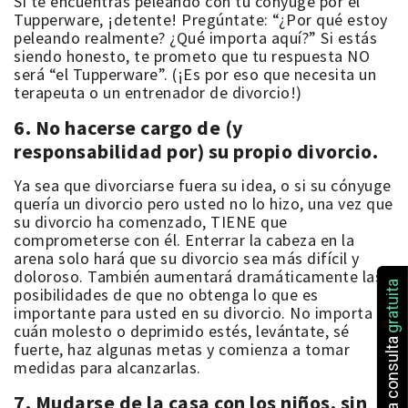
Si te encuentras peleando con tu cónyuge por el
Tupperware, ¡detente! Pregúntate: “¿Por qué estoy
peleando realmente? ¿Qué importa aquí?” Si estás
siendo honesto, te prometo que tu respuesta NO
será “el Tupperware”. (¡Es por eso que necesita un
terapeuta o un entrenador de divorcio!)
6. No hacerse cargo de (y
responsabilidad por) su propio divorcio.
Ya sea que divorciarse fuera su idea, o
si su cónyuge
quería un divorcio pero usted no lo hizo,
una vez que
su divorcio ha comenzado, TIENE que
comprometerse con él. Enterrar la cabeza en la
arena solo hará que su divorcio sea más difícil y
doloroso. También aumentará dramáticamente las
gratuita
posibilidades de que no obtenga lo que es
importante para usted en su divorcio. No importa
cuán molesto o deprimido estés, levántate, sé
una consulta
fuerte, haz algunas metas y comienza a tomar
medidas para alcanzarlas.
7. Mudarse de la casa con los niños, sin