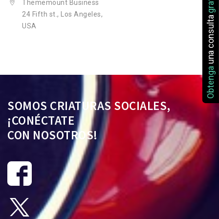
Thememount Business
24 Fifth st., Los Angeles,
una consulta
USA
Obtenga
SOMOS CRIATURAS SOCIALES,
¡CONÉCTATE
CON NOSOTROS!